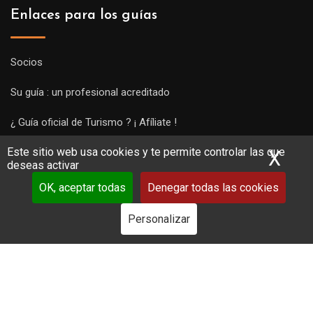
Enlaces para los guías
Socios
Su guía : un profesional acreditado
¿ Guía oficial de Turismo ? ¡ Afíliate !
Este sitio web usa cookies y te permite controlar las que
Subir una visita y empezar a trabajar !
X
Ocu
deseas activar
OK, aceptar todas
Denegar todas las cookies
Personalizar
Copyright Guides 2021. Tous droits réservés.
Développement
web sur mesure
par iSoluce