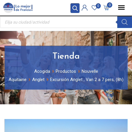
Skip
Panel de gestión de cookies
0
0
to
Búsqueda
content
de
productos
Tienda
Acogida
Productos
Nouvelle
Aquitaine
Anglet
Excursión Anglet , Van 2 a 7 pers, (8h)