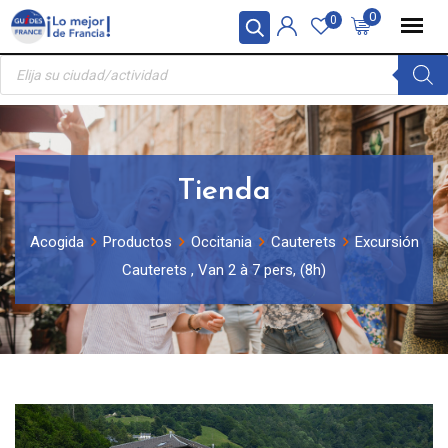
Skip
Panel de gestión de cookies
0
0
to
Búsqueda
content
de
productos
Tienda
Acogida
Productos
Occitania
Cauterets
Excursión
Cauterets , Van 2 à 7 pers, (8h)