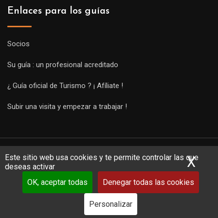
Enlaces para los guías
Socios
Su guía : un profesional acreditado
¿ Guía oficial de Turismo ? ¡ Afíliate !
Subir una visita y empezar a trabajar !
Este sitio web usa cookies y te permite controlar las que
X
Ocu
deseas activar
OK, aceptar todas
Denegar todas las cookies
Copyright Guides 2021. Tous droits réservés.
Développement
web sur mesure
par iSoluce
Personalizar