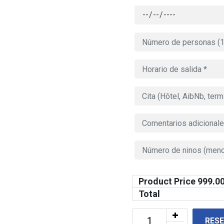
Product Price
999.0
Total
RES