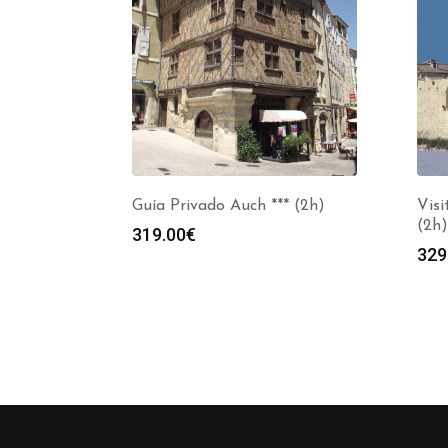
Guía Privado Auch *** (2h)
Visi
(2h)
319.00
€
329