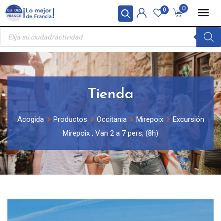
Skip
Panel de gestión de cookies
0
0
to
Búsqueda
content
de
productos
Tienda
Acogida
Productos
Occitania
Mirepoix
Excursión
Mirepoix , Van 2 a 7 pers, (8h)