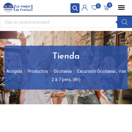
Skip
Panel de gestión de cookies
0
0
to
Búsqueda
content
de
productos
Tienda
Acogida
Productos
Occitania
Excursión Occitania , Van
2 à 7 pers, (8h)