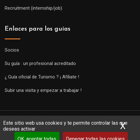
Recruitment (internship/job)
Enlaces para los guías
Socios
Su guía : un profesional acreditado
¿ Guía oficial de Turismo ? ¡ Afíliate !
Subir una visita y empezar a trabajar !
Este sitio web usa cookies y te permite controlar las que
X
Ocu
deseas activar
OK, aceptar todas
Denegar todas las cookies