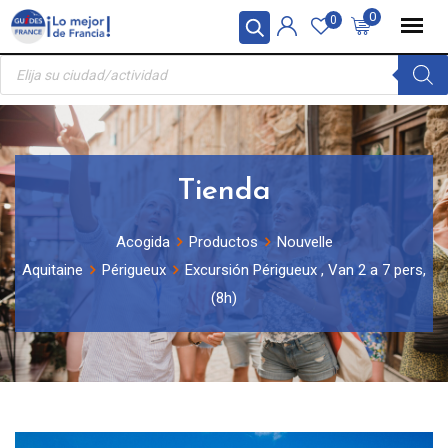
Skip
Panel de gestión de cookies
0
0
to
Búsqueda
content
de
productos
Tienda
Acogida
Productos
Nouvelle
Aquitaine
Périgueux
Excursión Périgueux , Van 2 a 7 pers,
(8h)