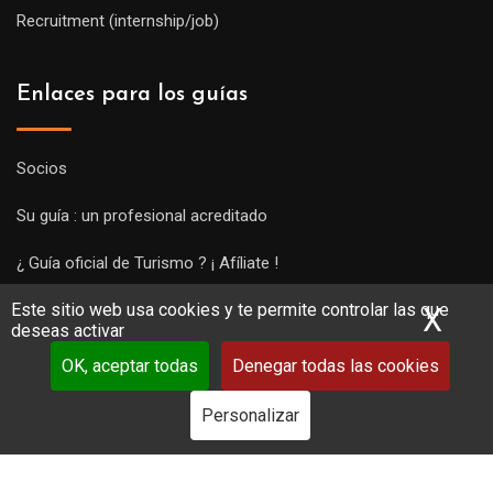
Recruitment (internship/job)
Enlaces para los guías
Socios
Su guía : un profesional acreditado
¿ Guía oficial de Turismo ? ¡ Afíliate !
Este sitio web usa cookies y te permite controlar las que
Subir una visita y empezar a trabajar !
X
Ocu
deseas activar
OK, aceptar todas
Denegar todas las cookies
Personalizar