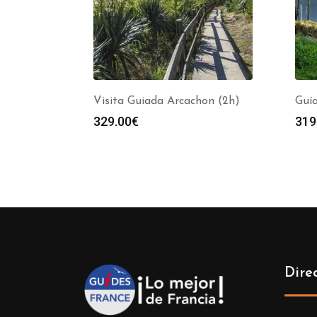
Visita Guiada Arcachon (2h)
Guía
329.00
€
319
Dire