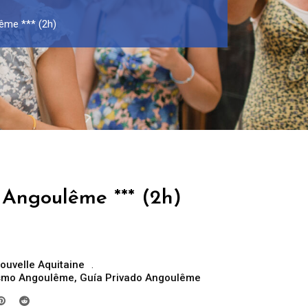
ême *** (2h)
 Angoulême *** (2h)
ouvelle Aquitaine
rismo Angoulême
,
Guía Privado Angoulême