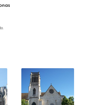
onas
do.