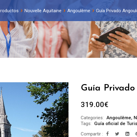
roductos
Nouvelle Aquitaine
Angoulême
Guía Privado Angoul
Guía Privado
319.00
€
Categories:
Angoulême
,
N
Tags:
Guía oficial de Tu
Compartir :