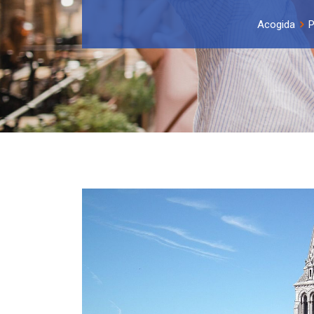
Acogida
P