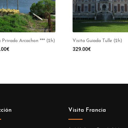
 Privado Arcachon *** (2h)
Visita Guiada Tulle (2h)
.00
€
329.00
€
cción
Visita Francia