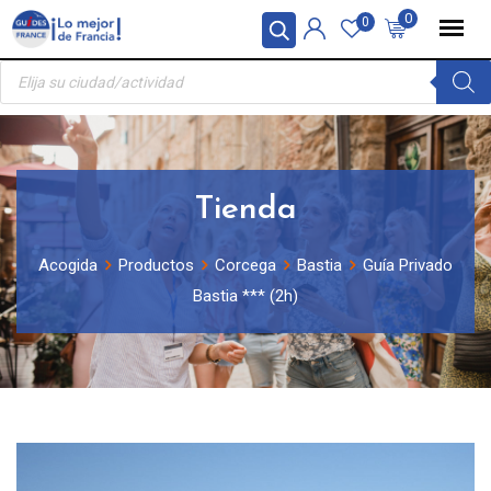
Skip
Panel de gestión de cookies
0
0
to
Búsqueda
content
de
productos
Tienda
Acogida
Productos
Corcega
Bastia
Guía Privado
Bastia *** (2h)