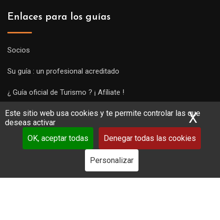
Enlaces para los guías
Socios
Su guía : un profesional acreditado
¿ Guía oficial de Turismo ? ¡ Afíliate !
Este sitio web usa cookies y te permite controlar las que
Subir una visita y empezar a trabajar !
X
Ocu
deseas activar
OK, aceptar todas
Denegar todas las cookies
Personalizar
Copyright Guides 2021. Tous droits réservés.
Développement
web sur mesure
par iSoluce