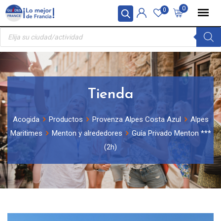
Skip
Panel de gestión de cookies
0
0
to
Búsqueda
content
de
productos
Tienda
Acogida
Productos
Provenza Alpes Costa Azul
Alpes
Maritimes
Menton y alrededores
Guía Privado Menton ***
(2h)