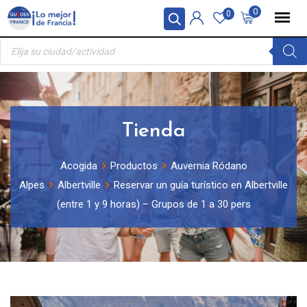
Skip
Panel de gestión de cookies
0
0
to
Búsqueda
content
de
productos
Tienda
Acogida
Productos
Auvernia Ródano
Alpes
Albertville
Reservar un guía turístico en Albertville
(entre 1 y 9 horas) – Grupos de 1 a 30 pers