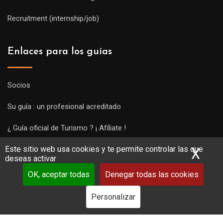
Recruitment (internship/job)
Enlaces para los guías
Socios
Su guía : un profesional acreditado
¿ Guía oficial de Turismo ? ¡ Afíliate !
Este sitio web usa cookies y te permite controlar las que
Subir una visita y empezar a trabajar !
X
Ocu
deseas activar
OK, aceptar todas
Denegar todas las cookies
Personalizar