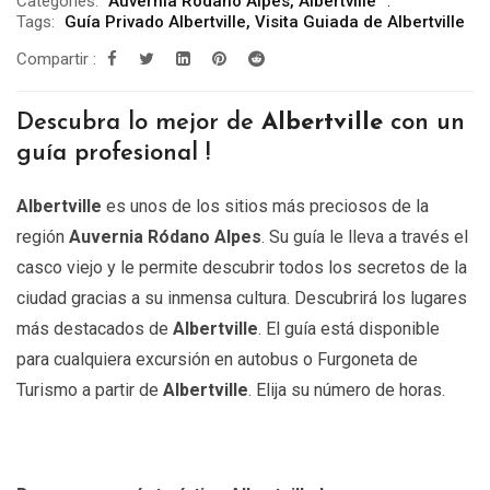
Categories:
Auvernia Ródano Alpes
,
Albertville
precios:
Tags:
Guía Privado Albertville
,
Visita Guiada de Albertville
desde
Compartir :
299.00€
hasta
Descubra lo mejor de
Albertville
con un
809.00€
guía profesional !
Albertville
es unos de los sitios más preciosos de la
región
Auvernia Ródano Alpes
. Su guía le lleva a través el
casco viejo y le permite descubrir todos los secretos de la
ciudad gracias a su inmensa cultura. Descubrirá los lugares
más destacados de
Albertville
. El guía está disponible
para cualquiera excursión en autobus o Furgoneta de
Turismo a partir de
Albertville
. Elija su número de horas.