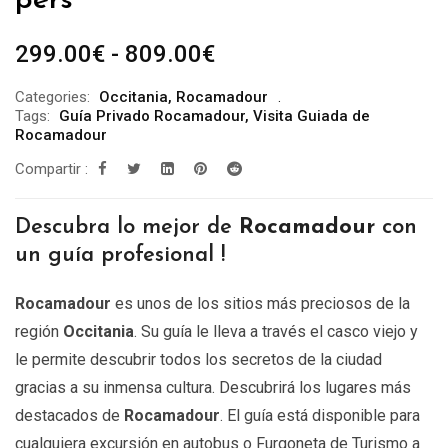
pers
Rango
299.00
€
-
809.00
€
de
Categories:
Occitania
,
Rocamadour
precios:
Tags:
Guía Privado Rocamadour
,
Visita Guiada de
desde
Rocamadour
299.00€
Compartir :
hasta
809.00€
Descubra lo mejor de
Rocamadour
con
un guía profesional !
Rocamadour
es unos de los sitios más preciosos de la
región
Occitania
. Su guía le lleva a través el casco viejo y
le permite descubrir todos los secretos de la ciudad
gracias a su inmensa cultura. Descubrirá los lugares más
destacados de
Rocamadour
. El guía está disponible para
cualquiera excursión en autobus o Furgoneta de Turismo a