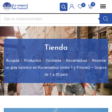
Skip
Panel de gestión de cookies
0
0
to
Búsqueda
content
de
productos
Tienda
Acogida
Productos
Occitania
Rocamadour
Reservar
un guía turístico en Rocamadour (entre 1 y 9 horas) – Grupos
de 1 a 30 pers