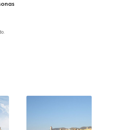
sonas
do.