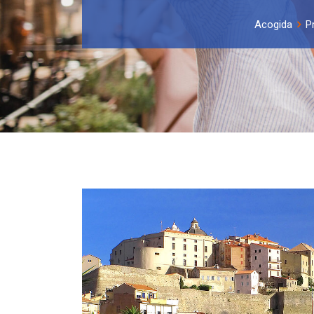
Acogida
P