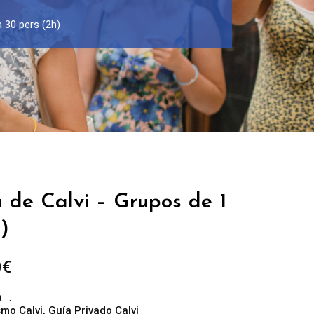
a 30 pers (2h)
 de Calvi – Grupos de 1
)
Rango
0
€
de
a
precios:
smo Calvi
,
Guía Privado Calvi