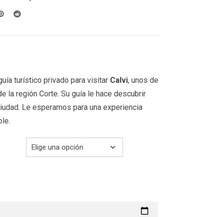
desde
199.00€
hasta
299.00€
uía turístico privado para visitar
Calvi
, unos de
e la región Corte. Su guía le hace descubrir
ciudad. Le esperamos para una experiencia
ble.