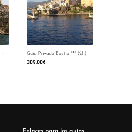
 –
Guía Privado Bastia *** (2h)
309.00
€
s:
0€
0€
Enlaces para los guías