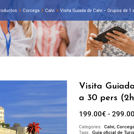
roductos
Corcega
Calvi
Visita Guiada de Calvi – Grupos de 1 
Visita Guiada
a 30 pers (2h
199.00
€
-
299.0
Categories:
Calvi
,
Corceg
Tags:
Guía oficial de Turi