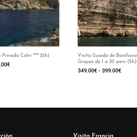
 Privado Calvi *** (2h)
Visita Guiada de Bonifacio
Grupos de 1 a 30 pers (2h)
.00
€
Rango
349.00
€
-
399.00
€
de
precio
desde
349.0
hasta
399.0
cción
Visita Francia